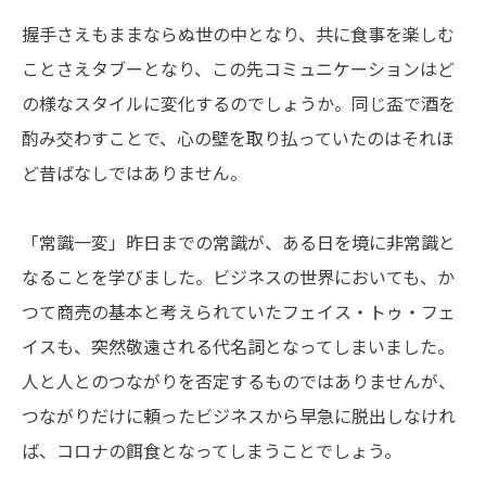
握手さえもままならぬ世の中となり、共に食事を楽しむ
モノづくりを止めない
トラスコには、
･･･がある
ことさえタブーとなり、この先コミュニケーションはど
採用情報
サイトマップ
の様なスタイルに変化するのでしょうか。同じ盃で酒を
個人情報の取扱い
著作権について
酌み交わすことで、心の壁を取り払っていたのはそれほ
ど昔ばなしではありません。
Jp
En
「常識一変」昨日までの常識が、ある日を境に非常識と
なることを学びました。ビジネスの世界においても、か
つて商売の基本と考えられていたフェイス・トゥ・フェ
イスも、突然敬遠される代名詞となってしまいました。
人と人とのつながりを否定するものではありませんが、
つながりだけに頼ったビジネスから早急に脱出しなけれ
ば、コロナの餌食となってしまうことでしょう。