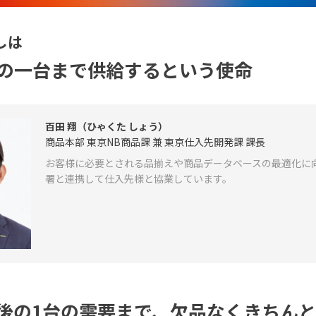
しは
の一台まで供給するという使命
百田 翔（ひゃくた しょう）
商品本部 東京NB商品課 兼 東京仕入先開発課 課長
お客様に必要とされる品揃えや商品データベースの最適化に
署と連携して仕入先様と協業しています。
後の1台の需要まで、欠品なくきちん