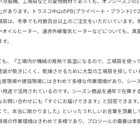
や冷風機、工場扇などの夏物商材であっても、オフシーズンの1
があります。トラスコ中山のPB(プライベート・ブランド)で
場扇は、冬季でも月数百台以上のご注文をいただいています。
やオイルヒーター、遠赤外線電気ヒーターなどについても、真
ます。
ても、『工場内が機械の発熱で高温になるので、工場扇を使っ
塗装が乾きにくく、乾燥させるために大型の工場扇を探してい
生産現場や建設現場にはきわめて多様な作業環境があり、シー
い用途で活用されているのです。シーズン商品を通年で在庫す
なお問い合わせにも『すぐにお届けできます』と回答できます
くて、本当に助かりました』といったうれしいお言葉を頂戴し
現場の作業環境はきわめて多様であり、プロツールの需要は季
。