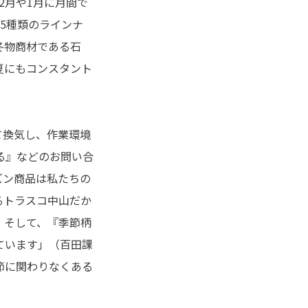
2月や1月に月間で
25種類のラインナ
冬物商材である石
夏にもコンスタント
て換気し、作業環境
る』などのお問い合
ズン商品は私たちの
るトラスコ中山だか
。そして、『季節柄
ています」（百田課
節に関わりなくある