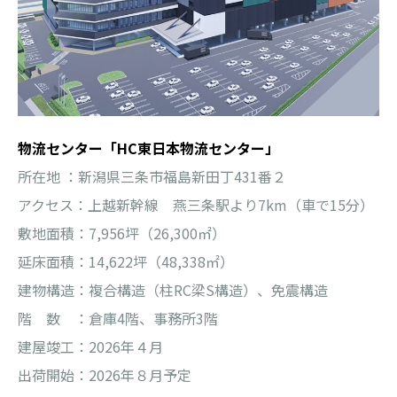
物流センター「HC東日本物流センター」
所在地 ：
新潟県三条市福島新田丁431番２
アクセス：
上越新幹線 燕三条駅より7km（車で15分）
敷地面積：7,956坪（26,300㎡）
延床面積：14,622坪（48,338㎡）
建物構造：複合構造（柱RC梁S構造）、免震構造
階 数 ：倉庫4階、事務所3階
建屋竣工：2026年４月
出荷開始：2026年８月予定