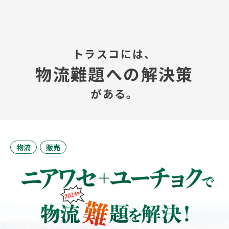
TOP
トラスコには、
物流難題への解決策
会社案内
がある。
事業内容
プレスルーム
物流
販売
IR情報
やさしさ、未来へ
お問い合わせ