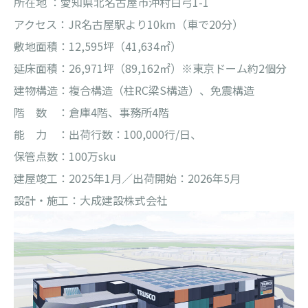
所在地 ：愛知県北名古屋市沖村白弓1-1
アクセス：JR名古屋駅より10km（車で20分）
敷地面積：12,595坪（41,634㎡）
延床面積：26,971坪（89,162㎡）※東京ドーム約2個分
建物構造：複合構造（柱RC梁S構造）、免震構造
階 数 ：倉庫4階、事務所4階
能 力 ：出荷行数：100,000行/日、
保管点数：100万sku
建屋竣工：2025年1月／出荷開始：2026年5月
設計・施工：大成建設株式会社