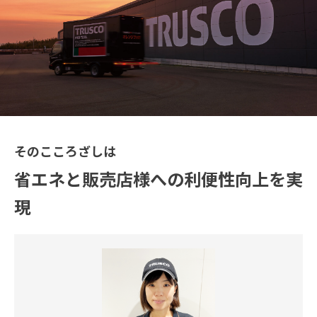
モノづくりを止めない
トラスコには、
･･･がある
採用情報
サイトマップ
個人情報の取扱い
著作権について
Jp
En
そのこころざしは
省エネと販売店様への利便性向上を実
現