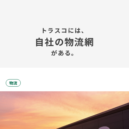
TOP
トラスコには、
自社の物流網
会社案内
がある。
事業内容
プレスルーム
物流
IR情報
やさしさ、未来へ
お問い合わせ