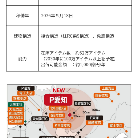
稼働年
2026年５月18日
建物構造
複合構造（柱RC梁S構造）、免震構造
在庫アイテム数：約
62
万アイテム
能力
（2030年に
100
万アイテム以上を予定）
出荷可能金額 ：約
1,000
億円
/
年