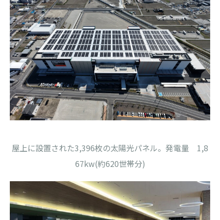
屋上に設置された3,396枚の太陽光パネル。発電量 1,8
67kw(約620世帯分)