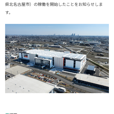
県北名古屋市）の稼働を開始したことをお知らせしま
モノづくりを止めない
トラスコには、
す。
･･･がある
採用情報
サイトマップ
個人情報の取扱い
著作権について
Jp
En