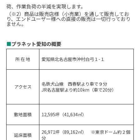
荷、作業負荷の半減を実現します。
（※2）商品は販売店様（小売業）を通して販売してお
り、エンドユーザー様への直接の販売は一切行っており
ません。
■
プラネット愛知の概要
所 在 地
愛知県北名古屋市沖村白弓１-１
名鉄犬山線 西春駅より車で９分
アクセス
JR名古屋駅より約
10km
（車で
20
分）
敷地面積
12,595坪（41,634㎡）
26,971坪（89,162㎡） ※東京ドーム約２個
延床面積
分