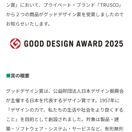
ン賞」において、プライベート・ブランド「TRUSCO」
モノづくりを止めない
トラスコには、
から２つの商品がグッドデザイン賞を受賞しましたので
･･･がある
お知らせいたします。
採用情報
サイトマップ
個人情報の取扱い
著作権について
Jp
En
■
賞の概要
グッドデザイン賞は、公益財団法人日本デザイン振興会
が主催する日本を代表するデザイン賞です。1957年に
「デザインの力で、私たちの生活や社会をより良くする
こと」を目的として創設されました。対象は製品・建
築・ソフトウェア・システム・サービスなど、有形無形