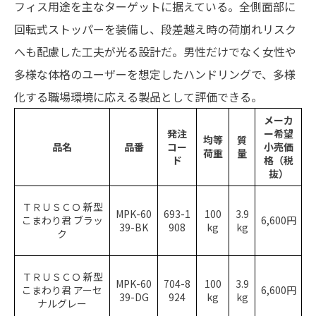
フィス用途を主なターゲットに据えている。全側面部に
回転式ストッパーを装備し、段差越え時の荷崩れリスク
へも配慮した工夫が光る設計だ。男性だけでなく女性や
多様な体格のユーザーを想定したハンドリングで、多様
化する職場環境に応える製品として評価できる。
メーカ
発注
ー希望
均等
質
品名
品番
コー
小売価
荷重
量
ド
格（税
抜）
ＴＲＵＳＣＯ 新型
MPK-60
693-1
100
3.9
こまわり君 ブラッ
6,600円
39-BK
908
kg
kg
ク
ＴＲＵＳＣＯ 新型
MPK-60
704-8
100
3.9
こまわり君 アーセ
6,600円
39-DG
924
kg
kg
ナルグレー