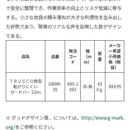
で安全に整理でき、作業効率の向上とリスク低減に寄与
する。小さな改良の積み重ねが大きな利便性を生み出し
た好例であり、現場のリアルな声を反映した良デザイン
である。
メーカ
発注
幅
ー希望
質
品名
品番
コー
（m
小売価
量
ド
m）
格（税
抜）
ＴＲＵＳＣＯ角型
GBMK-
695-1
42
転がりにくい
35 角
893 円
20
092
0ｇ
ガードバー 2.0ｍ
※ グッドデザイン賞、については、
http://www.g-mark.
org/
をご参照ください。