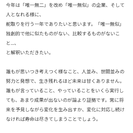
今年は「唯一無二」を改め「唯一無似」の企業、そして
モノづくりを止めない
トラスコには、
･･･がある
人となれる様に、
舵取りを行う一年でありたいと思います。「唯一無似」
採用情報
サイトマップ
独創的で他に似たものがない、比較するものがないこ
個人情報の取扱い
著作権について
と...、
と解釈いただきたい。
Jp
En
誰もが思いつき考えつく様なこと、人並み、世間並みの
努力と発想で、生き残れるほど未来は甘くありません。
誰もが言っていること、やっていることをいくら実行し
ても、あまり成果が出ないのが論より証拠です。常に将
来を予見しながら変化を生み出すか、変化に対応し続け
なければ寿命は尽きてしまうことでしょう。