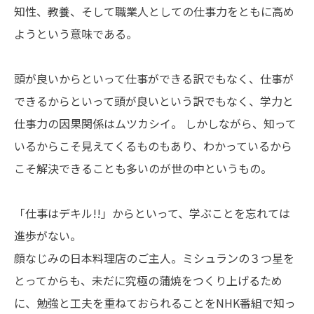
知性、教養、そして職業人としての仕事力をともに高め
モノづくりを止めない
トラスコには、
･･･がある
ようという意味である。
採用情報
サイトマップ
頭が良いからといって仕事ができる訳でもなく、仕事が
個人情報の取扱い
著作権について
できるからといって頭が良いという訳でもなく、学力と
仕事力の因果関係はムツカシイ。 しかしながら、知って
Jp
En
いるからこそ見えてくるものもあり、わかっているから
こそ解決できることも多いのが世の中というもの。
「仕事はデキル!!」からといって、学ぶことを忘れては
進歩がない。
顔なじみの日本料理店のご主人。ミシュランの３つ星を
とってからも、未だに究極の蒲焼をつくり上げるため
に、勉強と工夫を重ねておられることをNHK番組で知っ